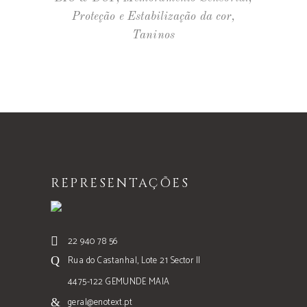
Proteção e Estabilização da cor
,
Taninos
REPRESENTAÇÕES
22 940 78 56
Rua do Castanhal, Lote 21 Sector II
4475-122 GEMUNDE MAIA
geral@enotext.pt