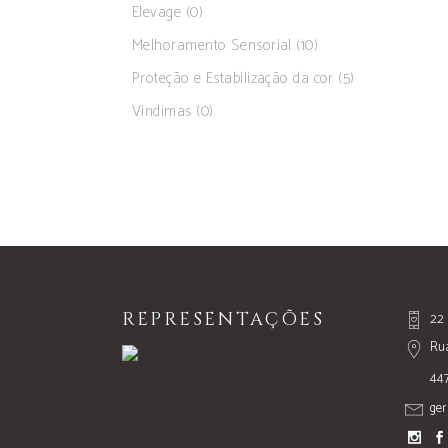
Elevage
(0)
Melhoramento Sensorial
(10)
Proteção e Estabilização da cor
(5)
Vindimas
(0)
REPRESENTAÇÕES
22 
Rua
44
ger