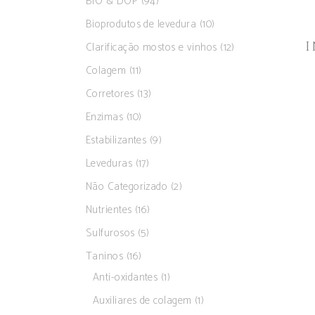
BIO & DOP
(94)
Bioprodutos de levedura
(10)
I
Clarificação mostos e vinhos
(12)
Colagem
(11)
Corretores
(13)
Enzimas
(10)
Estabilizantes
(9)
Leveduras
(17)
Não Categorizado
(2)
Nutrientes
(16)
Sulfurosos
(5)
Taninos
(16)
Anti-oxidantes
(1)
Auxiliares de colagem
(1)