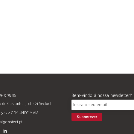
Bem-vindo à nossa newsletter!*
940 78 56
 do Castanhal, Lote 21 Sector II
75-122 GEMUNDE MAIA
al@enotext.pt