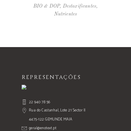
BIO & DOP
,
Destoxificantes
,
Nutrientes
REPRESENTAÇÕES
22 940 78 56
Rua do Castanhal, Lote 21 Sector II
4475-122 GEMUNDE MAIA
geral@enotext.pt