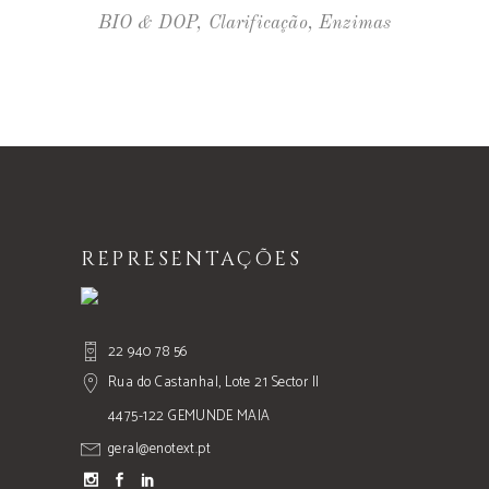
BIO & DOP
,
Clarificação
,
Enzimas
REPRESENTAÇÕES
22 940 78 56
Rua do Castanhal, Lote 21 Sector II
4475-122 GEMUNDE MAIA
geral@enotext.pt