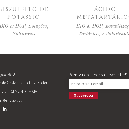
LER MAIS
LER MAIS
BISSULFITO DE
ÁCIDO
POTASSIO
METATARTÁRI
BIO & DOP
,
Soluções
,
BIO & DOP
,
Estabiliza
Sulfurosos
Tartárica
,
Estabilizant
Bem-vindo à nossa newsletter!*
940 78 56
 do Castanhal, Lote 21 Sector II
75-122 GEMUNDE MAIA
al@enotext.pt