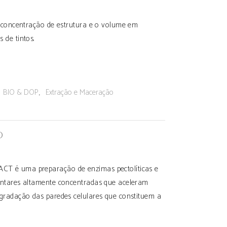
a concentração de estrutura e o volume em
 de tintos.
:
,
BIO & DOP
Extração e Maceração
O
 é uma preparação de enzimas pectolíticas e
ntares altamente concentradas que aceleram
gradação das paredes celulares que constituem a