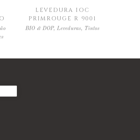
LER MAIS
LEVEDURA IOC
CO
PRIMROUGE R 9001
ção
BIO & DOP
,
Leveduras
,
Tintos
es