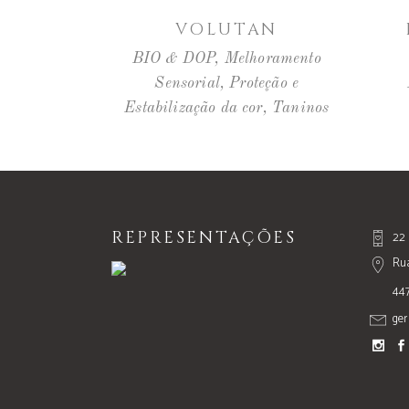
LER MAIS
VOLUTAN
BIO & DOP
,
Melhoramento
Sensorial
,
Proteção e
Estabilização da cor
,
Taninos
REPRESENTAÇÕES
22 
Rua
44
ger