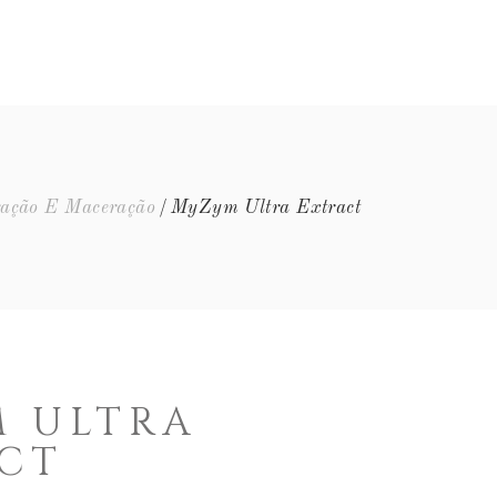
EQUIPA
EVENTOS
FAQ’S
CONTACTOS
ação E Maceração
MyZym Ultra Extract
 ULTRA
CT