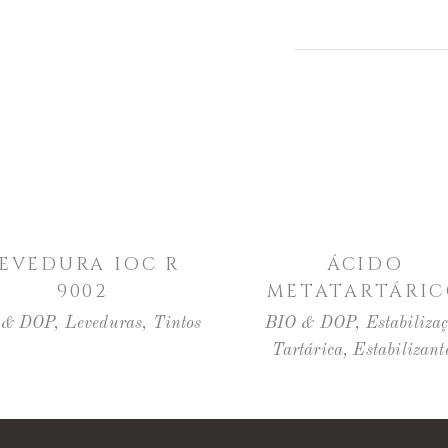
LER MAIS
LER MAIS
EVEDURA IOC R
ÁCIDO
9002
METATARTÁRI
 & DOP
,
Leveduras
,
Tintos
BIO & DOP
,
Estabiliza
Tartárica
,
Estabilizant