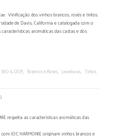
ae.
Vinificação dos vinhos brancos, rosés e tintos.
sidade de Davis, California e catalogada com o
 características aromáticas das castas e dos
:
,
,
,
BIO & DOP
Brancos e Roses
Leveduras
Tintos
O
 respeita as características aromáticas das
 com IOC HARMONIE originam vinhos brancos e