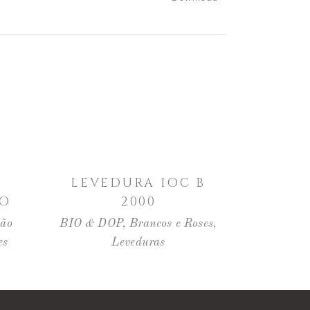
LER MAIS
LEVEDURA IOC B
CO
2000
ção
BIO & DOP
,
Brancos e Roses
,
es
Leveduras