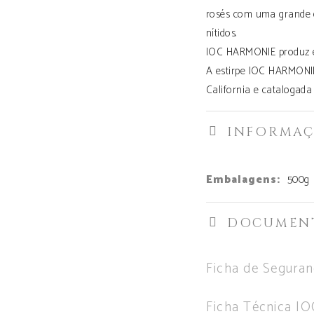
rosés com uma grande 
nítidos.
IOC HARMONIE produz em
A estirpe IOC HARMONIE
California e catalogada
INFORMAÇ
Embalagens:
500g
DOCUMEN
Ficha de Segura
Ficha Técnica I