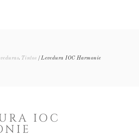
EQUIPA
EVENTOS
FAQ’S
CONTACTOS
,
veduras
Tintos
Levedura IOC Harmonie
URA IOC
ONIE