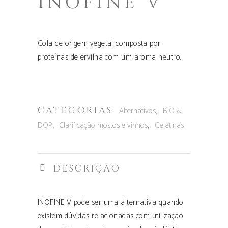
INOFINE V
Cola de origem vegetal composta por
proteínas de ervilha com um aroma neutro.
CATEGORIAS:
,
Alternativos
BIO &
,
,
DOP
Clarificação mostos e vinhos
Gelatinas
DESCRIÇÃO
INOFINE V pode ser uma alternativa quando
existem dúvidas relacionadas com utilização