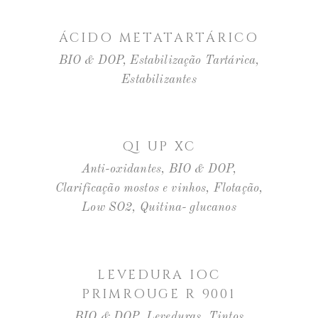
LER MAIS
ÁCIDO METATARTÁRICO
BIO & DOP
,
Estabilização Tartárica
,
Estabilizantes
LER MAIS
QI UP XC
Anti-oxidantes
,
BIO & DOP
,
Clarificação mostos e vinhos
,
Flotação
,
Low SO2
,
Quitina- glucanos
LER MAIS
LEVEDURA IOC
PRIMROUGE R 9001
BIO & DOP
,
Leveduras
,
Tintos