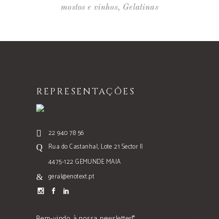
mostos e vinhos
,
Gelatinas
REPRESENTAÇÕES
22 940 78 56
Rua do Castanhal, Lote 21 Sector II
4475-122 GEMUNDE MAIA
geral@enotext.pt
Bem-vindo à nossa newsletter!*