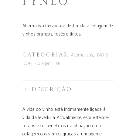
FYNEO
Alternativa inovadora destinada à colagem de
vinhos brancos, rosés e tintos.
CATEGORIAS:
,
Alternativos
BIO &
,
,
DOP
Colagem
EPL
DESCRIÇÃO
A vida do vinho está intimamente ligada à
vida da levedura. Actualmente, esta estende-
se aos seus benefícios na afinação e na
colagem dos vinhos graças a um agente