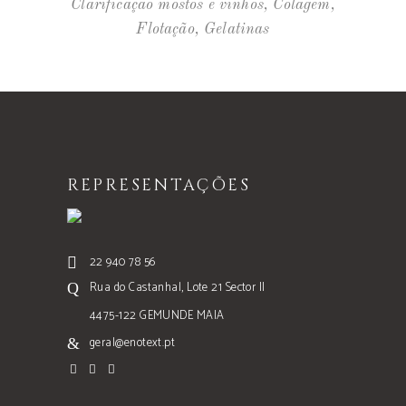
Clarificação mostos e vinhos
,
Colagem
,
Flotação
,
Gelatinas
REPRESENTAÇÕES
22 940 78 56
Rua do Castanhal, Lote 21 Sector II
4475-122 GEMUNDE MAIA
geral@enotext.pt