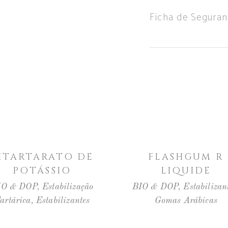
Ficha de Seguran
LER MAIS
LER MAIS
ITARTARATO DE
FLASHGUM R
POTÁSSIO
LIQUIDE
IO & DOP
,
Estabilização
BIO & DOP
,
Estabilizan
artárica
,
Estabilizantes
Gomas Arábicas