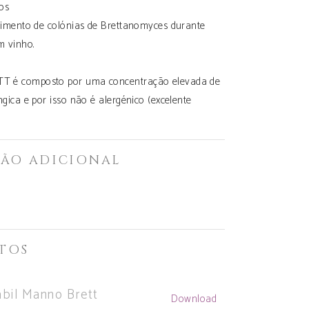
cos
vimento de colónias de Brettanomyces durante
m vinho.
 é composto por uma concentração elevada de
gica e por isso não é alergénico (excelente
ÃO ADICIONAL
TOS
abil Manno Brett
Download