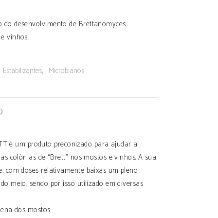
o do desenvolvimento de Brettanomyces
e vinhos.
:
,
Estabilizantes
Microbianos
O
 é um produto preconizado para ajudar a
r as colónias de “Brett” nos mostos e vinhos. A sua
te, com doses relativamente baixas um pleno
 do meio, sendo por isso utilizado em diversas
ígena dos mostos