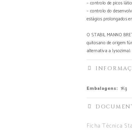
– controlo de picos láti
– controlo do desenvol
estágios prolongados e
O STABIL MANNO BRETT
quitosano de origem fún
alternativa a lysozima).
INFORMAÇ
Embalagens:
1Kg
DOCUMEN
Ficha Técnica St