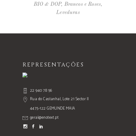
BIO & DOP
,
Brancos e Roses
,
Leveduras
REPRESENTAÇÕES
22 940 78 56
Rua do Castanhal, Lote 21 Sector II
4475-122 GEMUNDE MAIA
geral@enotext.pt