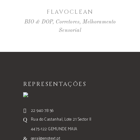
LER MAIS
FLAVOCLEAN
BIO & DOP
,
Corretores
,
Melhoramento
Sensorial
REPRESENTAÇÕES
22 940 78 56
Rua do Castanhal, Lote 21 Sector II
4475-122 GEMUNDE MAIA
geral@enotext.pt