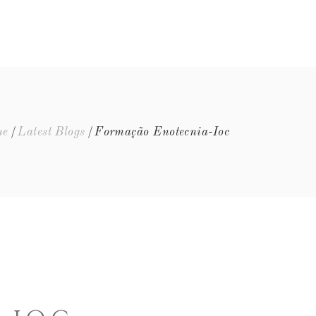
EQUIPA
EVENTOS
FAQ’S
CONTACTOS
me
Latest Blogs
Formação Enotecnia-Ioc