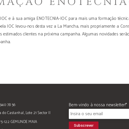
MAÇÃO ENOTECNIA
a IOC e à sua amiga ENOTECNIA-IOC para mais uma formação técnica.
 pela IOC levou-nos desta vez a La Mancha, mais propriamente a Con
os estimados clientes na próxima campanha. Algumas novidades serão
panha.
Bem-vindo à nossa newsletter!*
940 78 56
 do Castanhal, Lote 21 Sector II
75-122 GEMUNDE MAIA