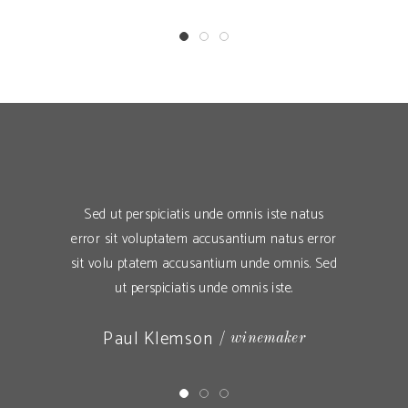
perspiciatis unde omnis iste natus
Sed ut perspiciatis unde omnis
 voluptatem accusantium natus error
error sit voluptatem accusantiu
ptatem accusantium unde omnis. Sed
sit volu ptatem accusantium un
 perspiciatis unde omnis iste.
ut perspiciatis unde omnis
ul Klemson
Paul Anderson
winemaker
cu