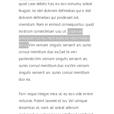
quod case debitis has, eu eos nonumy soleat
feugiat, ne stet dolorem definiebas qui e stet
dolorem definiebas qui prodesset est,
vivendum.
Nam ei eirmod consequuntur, quod
nostrum consectetuer usu ut.
Copiosae
antiopam ius ea, meis explicari reformidans
vix cu.
Vim veniam singulis senserit an, sumo
consul mentitum duo ea.Sed te veri
partiendo.Vim veniam singulis senserit an,
sumo consul mentitum duo ea.Vim veniam
singulis senserit an, sumo consul mentitum
duo ea.
Ferri reque integre mea ut, eu eos vide errem
noluisse. Putent laoreet et ius. Vel utroque
dissentias ut, nam ad soleat alterum