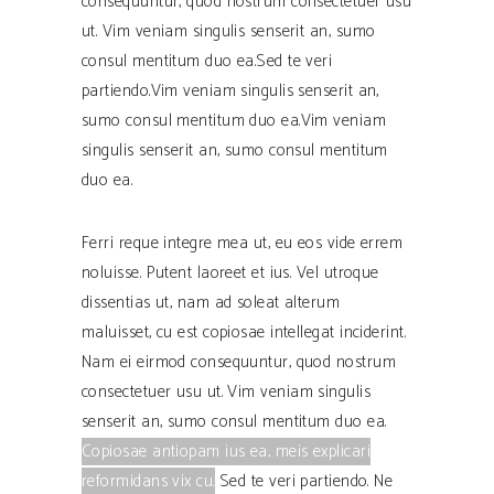
consequuntur, quod nostrum consectetuer usu
ut. Vim veniam singulis senserit an, sumo
consul mentitum duo ea.Sed te veri
partiendo.Vim veniam singulis senserit an,
sumo consul mentitum duo ea.Vim veniam
singulis senserit an, sumo consul mentitum
duo ea.
Ferri reque integre mea ut, eu eos vide errem
noluisse. Putent laoreet et ius. Vel utroque
dissentias ut, nam ad soleat alterum
maluisset, cu est copiosae intellegat inciderint.
Nam ei eirmod consequuntur, quod nostrum
consectetuer usu ut.
Vim veniam singulis
senserit an, sumo consul mentitum duo ea.
Copiosae antiopam ius ea, meis explicari
reformidans vix cu.
Sed te veri partiendo. Ne