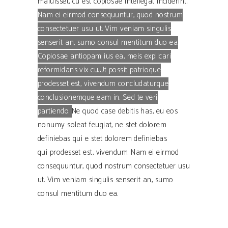
maluisset, cu est copiosae intellegat inciderint.
Nam ei eirmod consequuntur, quod nostrum
consectetuer usu ut. Vim veniam singulis
senserit an, sumo consul mentitum duo ea.
Copiosae antiopam ius ea, meis explicari
reformidans vix cu.Ut possit patrioque
prodesset est, vivendum concludaturque
conclusionemque eam in. Sed te veri
partiendo.
Ne quod case debitis has, eu eos
nonumy soleat feugiat, ne stet dolorem
definiebas qui e stet dolorem definiebas
qui prodesset est, vivendum.
Nam ei eirmod
consequuntur, quod nostrum consectetuer usu
ut. Vim veniam singulis senserit an, sumo
consul mentitum duo ea.