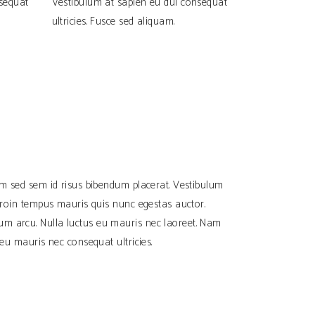
nsequat
Vestibulum at sapien eu dui consequat
ultricies. Fusce sed aliquam.
uam sed sem id risus bibendum placerat. Vestibulum
 Proin tempus mauris quis nunc egestas auctor.
um arcu. Nulla luctus eu mauris nec laoreet. Nam
 eu mauris nec consequat ultricies.