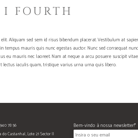
/ I FOURTH
 elit. Aliquam sed sem id risus bibendum placerat. Vestibulum at sapie
Proin tempus mauris quis nunc egestas auctor. Nunc sed consequat nunc
tus eu mauris nec laoreet. Nam at neque a arcu posuere suscipit vitae
t lectus iaculis quam, tristique varius urna urna quis libero.
Bem-vindo à nossa newsletter!*
940 78 56
 do Castanhal, Lote 21 Sector II