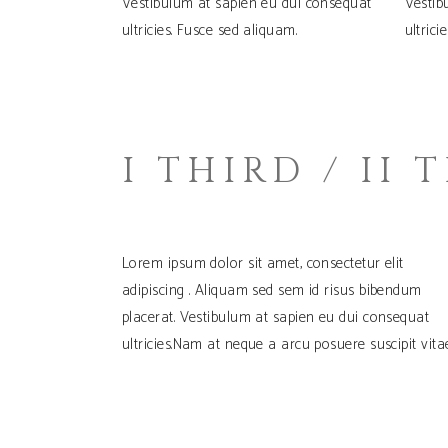
Vestibulum at sapien eu dui consequat
Vestib
ultricies. Fusce sed aliquam.
ultrici
I THIRD / II 
Lorem ipsum dolor sit amet, consectetur elit
adipiscing . Aliquam sed sem id risus bibendum
placerat. Vestibulum at sapien eu dui consequat
ultricies.Nam at neque a arcu posuere suscipit vitae