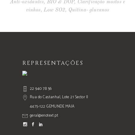
Anti-oxidantes
,
BIO & DOP
,
Clarificação mostos e
vinhos
,
Low SO2
,
Quitina- glucanos
REPRESENTAÇÕES
22 940 78 56
Rua do Castanhal, Lote 21 Sector II
4475-122 GEMUNDE MAIA
geral@enotext.pt